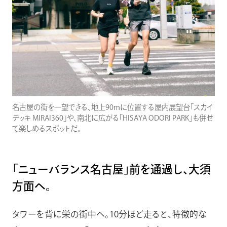
名古屋の街を一望できる、地上90mに位置する屋内展望台「スカイ
デッキ MIRAI360」や、南北に広がる「HISAYA ODORI PARK」も併せ
て楽しめるスポットだ。
「ニューバランス名古屋」前を通過し、大須
方面へ。
タワーを背に栄の街中へ。10分ほど走ると、特徴的な