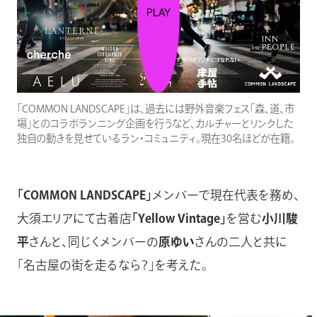
PLAY
「COMMON LANDSCAPE」は、過去には野外音楽フェス「森、道、市
場」とのコラボランニング企画を行うなど、カルチャーとリンクした
独自の動きを見せているラン・コミュニティ。現在30名ほどが在籍。
「COMMON LANDSCAPE」
メンバーで現在代表を務め、
大須エリアにて古着店
「Yellow Vintage」
を営む
小川駿
平
さんと、同じくメンバーの
原ゆい
さんの二人と共に
「名古屋の街を走るなら？」を考えた。