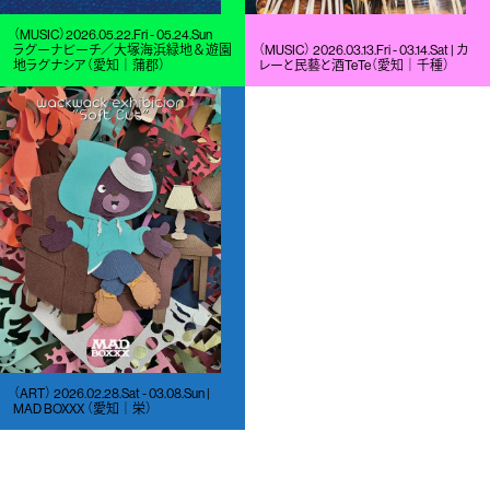
（MUSIC）2026.05.22.Fri - 05.24.Sun
ラグーナビーチ／大塚海浜緑地＆遊園
（MUSIC） 2026.03.13.Fri - 03.14.Sat | カ
地ラグナシア（愛知｜蒲郡）
レーと民藝と酒TeTe（愛知｜千種）
（ART） 2026.02.28.Sat - 03.08.Sun |
MAD BOXXX （愛知｜栄）