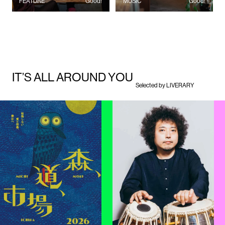
FEATURE
Good!
MUSIC
Good!
I
T
’
S
A
L
L
A
R
O
U
N
D
Y
O
U
Selected by LIVERARY