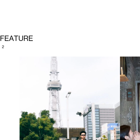
F
E
A
T
U
R
E
2