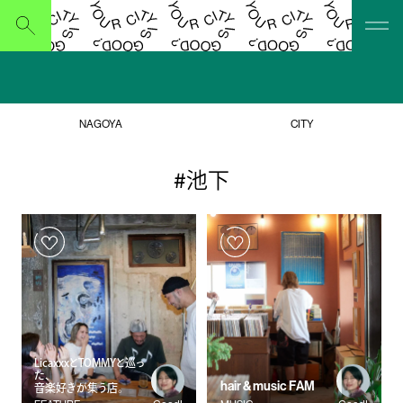
Submit
NAGOYA
CITY
#池下
LicaxxxとTOMMYと巡っ
た、
hair & music FAM
音楽好きが集う店。