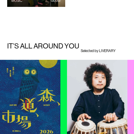
MUSIC
Good!
I
T
’
S
A
L
L
A
R
O
U
N
D
Y
O
U
Selected by LIVERARY