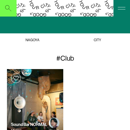
Submit
NAGOYA
CITY
#Club
Sound Bar NORMAL