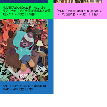
（MUSIC）2026.05.22.Fri - 05.24.Sun
ラグーナビーチ／大塚海浜緑地＆遊園
（MUSIC） 2026.03.13.Fri - 03.14.Sat | カ
地ラグナシア（愛知｜蒲郡）
レーと民藝と酒TeTe（愛知｜千種）
（ART） 2026.02.28.Sat - 03.08.Sun |
MAD BOXXX （愛知｜栄）