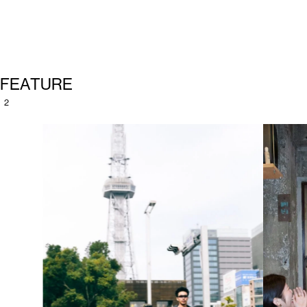
F
E
A
T
U
R
E
2