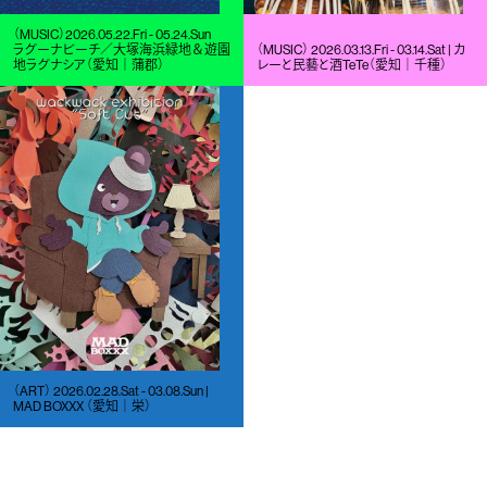
（MUSIC）2026.05.22.Fri - 05.24.Sun
ラグーナビーチ／大塚海浜緑地＆遊園
（MUSIC） 2026.03.13.Fri - 03.14.Sat | カ
地ラグナシア（愛知｜蒲郡）
レーと民藝と酒TeTe（愛知｜千種）
（ART） 2026.02.28.Sat - 03.08.Sun |
MAD BOXXX （愛知｜栄）