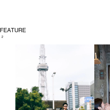
F
E
A
T
U
R
E
2