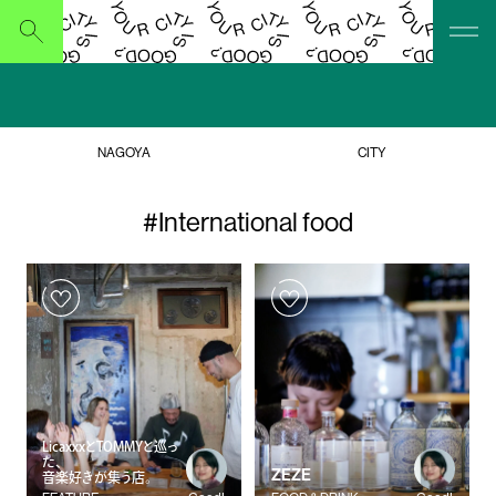
Submit
NAGOYA
CITY
#International food
LicaxxxとTOMMYと巡っ
た、
ZEZE
音楽好きが集う店。