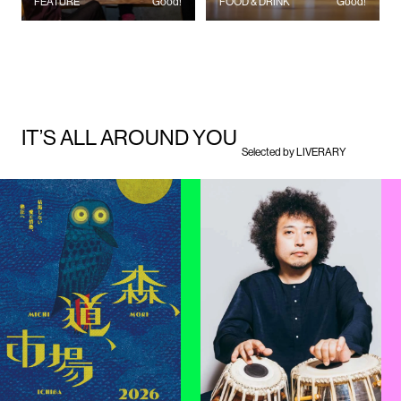
FEATURE
Good!
FOOD & DRINK
Good!
I
T
’
S
A
L
L
A
R
O
U
N
D
Y
O
U
Selected by LIVERARY